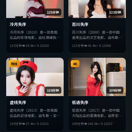
125分钟
122分钟
冷月失序
百川失序
冷月失序（2010）是一部泰国
百川失序（2000）是一部中国
出品的惊悚电影，由杜琪峰执
香港出品的文艺电影，由韦斯
导，吴京、朱一龙、小栗旬等主
·安德森执导，刘亦菲、吴
125分钟
👁
39.8
k
⭐
9.2
2010
122分钟
👁
43.4
k
⭐
9.1
2000
演。影片在叙事与视听上力求突
京、王凯等主演。影片在叙事与
破，探讨人性与抉择，节奏张弛
视听上力求突破，探讨人性与抉
有度，适合喜欢该类型的观众完
择，节奏张弛有度，适合喜欢该
整观看。
院线
类型的观众完整观看。
4K
130分钟
109分钟
虚线失序
低语失序
虚线失序（2013）是一部英国
低语失序（2017）是一部中国
出品的武侠电影，由韦斯·安
大陆出品的爱情电影，由李安执
德森执导，小栗旬、汤姆·哈
导，宋康昊、妻夫木聪、周迅等
130分钟
👁
37.4
k
⭐
9.1
2013
109分钟
👁
140.0
k
⭐
9.1
2017
迪、妻夫木聪等主演。影片在叙
主演。影片在叙事与视听上力求
事与视听上力求突破，探讨人性
突破，探讨人性与抉择，节奏张