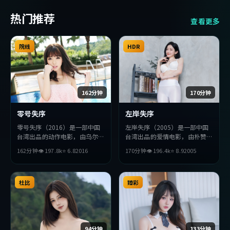
热门推荐
查看更多
院线
HDR
162分钟
170分钟
零号失序
左岸失序
零号失序（2016）是一部中国
左岸失序（2005）是一部中国
台湾出品的动作电影，由乌尔善
台湾出品的爱情电影，由朴赞郁
执导，堺雅人、金高银、提莫西
执导，提莫西·查拉梅、沈
162分钟
👁
197.8
k
⭐
6.8
2016
170分钟
👁
196.4
k
⭐
8.9
2005
·查拉梅等主演。影片在叙事
腾、廖凡等主演。影片在叙事与
与视听上力求突破，探讨人性与
视听上力求突破，探讨人性与抉
抉择，节奏张弛有度，适合喜欢
择，节奏张弛有度，适合喜欢该
该类型的观众完整观看。
杜比
类型的观众完整观看。
臻彩
94分钟
133分钟