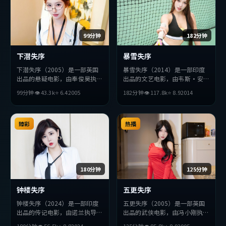
99分钟
182分钟
下潜失序
暴雪失序
下潜失序（2005）是一部英国
暴雪失序（2014）是一部印度
出品的悬疑电影，由奉俊昊执
出品的文艺电影，由韦斯·安
导，役所广司、汤唯、赵丽颖等
德森执导，周迅、张曼玉、朴海
99分钟
👁
43.3
k
⭐
6.4
2005
182分钟
👁
117.8
k
⭐
8.9
2014
主演。影片在叙事与视听上力求
日等主演。影片在叙事与视听上
突破，探讨人性与抉择，节奏张
力求突破，探讨人性与抉择，节
弛有度，适合喜欢该类型的观众
奏张弛有度，适合喜欢该类型的
完整观看。
臻彩
观众完整观看。
热播
180分钟
125分钟
钟楼失序
五更失序
钟楼失序（2024）是一部印度
五更失序（2005）是一部英国
出品的传记电影，由诺兰执导，
出品的武侠电影，由冯小刚执
小栗旬、绫濑遥、朱一龙等主
导，杨紫琼、薛景求、章子怡等