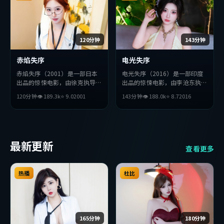
120分钟
143分钟
赤焰失序
电光失序
赤焰失序（2001）是一部日本
电光失序（2016）是一部印度
出品的惊悚电影，由徐克执导，
出品的惊悚电影，由李沧东执
薛景求、汤姆·哈迪、巩俐等
导，秦昊、妻夫木聪、杨紫琼等
120分钟
👁
189.3
k
⭐
9.0
2001
143分钟
👁
188.0
k
⭐
8.7
2016
主演。影片在叙事与视听上力求
主演。影片在叙事与视听上力求
突破，探讨人性与抉择，节奏张
突破，探讨人性与抉择，节奏张
弛有度，适合喜欢该类型的观众
弛有度，适合喜欢该类型的观众
完整观看。
完整观看。
最新更新
查看更多
热播
杜比
165分钟
180分钟