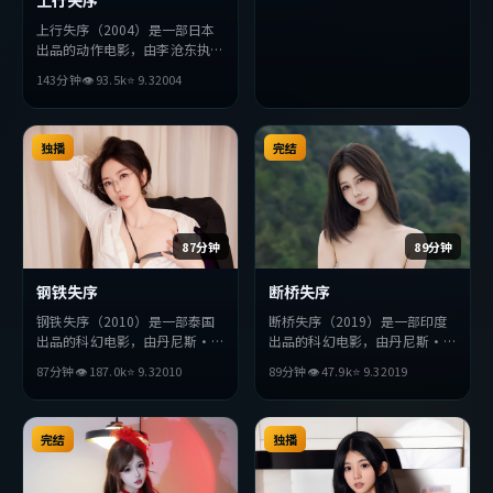
上行失序（2004）是一部日本
出品的动作电影，由李沧东执
导，李秉宪、堺雅人、提莫西
143分钟
👁
93.5
k
⭐
9.3
2004
·查拉梅等主演。影片在叙事
与视听上力求突破，探讨人性与
抉择，节奏张弛有度，适合喜欢
该类型的观众完整观看。
独播
完结
87分钟
89分钟
钢铁失序
断桥失序
钢铁失序（2010）是一部泰国
断桥失序（2019）是一部印度
出品的科幻电影，由丹尼斯·
出品的科幻电影，由丹尼斯·
维伦纽瓦执导，张译、沈腾、朱
维伦纽瓦执导，佛罗伦斯·
87分钟
👁
187.0
k
⭐
9.3
2010
89分钟
👁
47.9
k
⭐
9.3
2019
一龙等主演。影片在叙事与视听
珀、苍井优、黄渤等主演。影片
上力求突破，探讨人性与抉择，
在叙事与视听上力求突破，探讨
节奏张弛有度，适合喜欢该类型
人性与抉择，节奏张弛有度，适
的观众完整观看。
完结
合喜欢该类型的观众完整观看。
独播