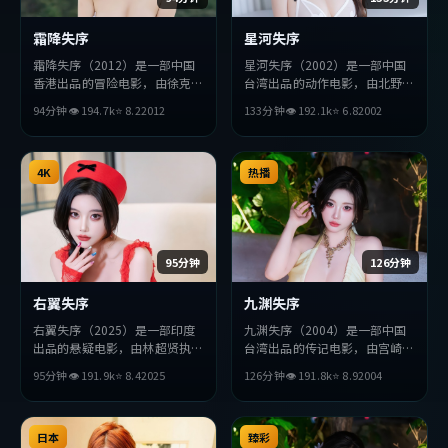
霜降失序
星河失序
霜降失序（2012）是一部中国
星河失序（2002）是一部中国
香港出品的冒险电影，由徐克执
台湾出品的动作电影，由北野武
导，段奕宏、杨紫、廖凡等主
执导，周润发、汤唯、安藤樱等
94分钟
👁
194.7
k
⭐
8.2
2012
133分钟
👁
192.1
k
⭐
6.8
2002
演。影片在叙事与视听上力求突
主演。影片在叙事与视听上力求
破，探讨人性与抉择，节奏张弛
突破，探讨人性与抉择，节奏张
有度，适合喜欢该类型的观众完
弛有度，适合喜欢该类型的观众
整观看。
4K
完整观看。
热播
95分钟
126分钟
右翼失序
九渊失序
右翼失序（2025）是一部印度
九渊失序（2004）是一部中国
出品的悬疑电影，由林超贤执
台湾出品的传记电影，由宫崎骏
导，吴京、长泽雅美、周润发等
执导，章子怡、提莫西·查拉
95分钟
👁
191.9
k
⭐
8.4
2025
126分钟
👁
191.8
k
⭐
8.9
2004
主演。影片在叙事与视听上力求
梅、王凯等主演。影片在叙事与
突破，探讨人性与抉择，节奏张
视听上力求突破，探讨人性与抉
弛有度，适合喜欢该类型的观众
择，节奏张弛有度，适合喜欢该
完整观看。
日本
类型的观众完整观看。
臻彩