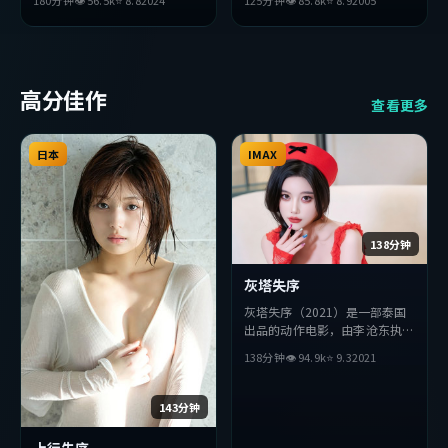
180分钟
👁
56.5
k
⭐
8.8
2024
125分钟
👁
85.8
k
⭐
8.9
2005
演。影片在叙事与视听上力求突
主演。影片在叙事与视听上力求
破，探讨人性与抉择，节奏张弛
突破，探讨人性与抉择，节奏张
有度，适合喜欢该类型的观众完
弛有度，适合喜欢该类型的观众
整观看。
完整观看。
高分佳作
查看更多
日本
IMAX
138分钟
灰塔失序
灰塔失序（2021）是一部泰国
出品的动作电影，由李沧东执
导，张译、刘德华、胡歌等主
138分钟
👁
94.9
k
⭐
9.3
2021
演。影片在叙事与视听上力求突
破，探讨人性与抉择，节奏张弛
有度，适合喜欢该类型的观众完
143分钟
整观看。
上行失序