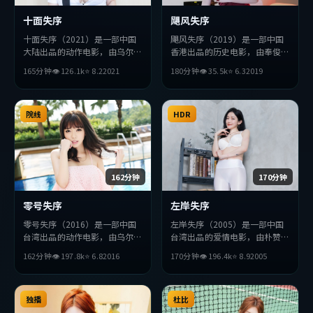
十面失序
飓风失序
十面失序（2021）是一部中国
飓风失序（2019）是一部中国
大陆出品的动作电影，由乌尔善
香港出品的历史电影，由奉俊昊
执导，段奕宏、孙艺珍、雷佳音
执导，朱一龙、易烊千玺、基里
165分钟
👁
126.1
k
⭐
8.2
2021
180分钟
👁
35.5
k
⭐
6.3
2019
等主演。影片在叙事与视听上力
安·墨菲等主演。影片在叙事
求突破，探讨人性与抉择，节奏
与视听上力求突破，探讨人性与
张弛有度，适合喜欢该类型的观
抉择，节奏张弛有度，适合喜欢
众完整观看。
院线
该类型的观众完整观看。
HDR
162分钟
170分钟
零号失序
左岸失序
零号失序（2016）是一部中国
左岸失序（2005）是一部中国
台湾出品的动作电影，由乌尔善
台湾出品的爱情电影，由朴赞郁
执导，堺雅人、金高银、提莫西
执导，提莫西·查拉梅、沈
162分钟
👁
197.8
k
⭐
6.8
2016
170分钟
👁
196.4
k
⭐
8.9
2005
·查拉梅等主演。影片在叙事
腾、廖凡等主演。影片在叙事与
与视听上力求突破，探讨人性与
视听上力求突破，探讨人性与抉
抉择，节奏张弛有度，适合喜欢
择，节奏张弛有度，适合喜欢该
该类型的观众完整观看。
独播
类型的观众完整观看。
杜比