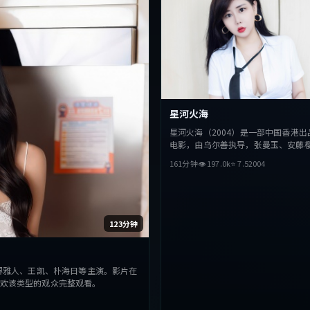
星河火海
星河火海（2004）是一部中国香港出
电影，由乌尔善执导，张曼玉、安藤
主演。影片在叙事与视听上力求突破
161分钟
👁
197.0
k
⭐
7.5
2004
与抉择，节奏张弛有度，适合喜欢该
完整观看。
123分钟
堺雅人、王凯、朴海日等主演。影片在
欢该类型的观众完整观看。