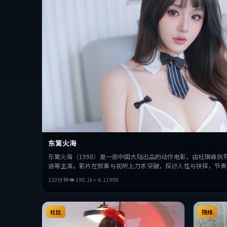
东篱火海
东篱火海（1998）是一部中国大陆出品的动作电影，由杜琪峰
迪等主演。影片在叙事与视听上力求突破，探讨人性与抉择，节奏
整观看。
153分钟
👁
190.1
k
⭐
6.1
1998
杜比
院线