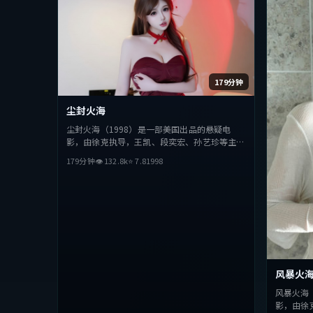
179分钟
尘封火海
尘封火海（1998）是一部美国出品的悬疑电
影，由徐克执导，王凯、段奕宏、孙艺珍等主
演。影片在叙事与视听上力求突破，探讨人性与
179分钟
👁
132.8
k
⭐
7.8
1998
抉择，节奏张弛有度，适合喜欢该类型的观众完
整观看。
风暴火
风暴火海
影，由徐