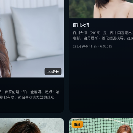
百川火海
百川火海（2015）是一部中国香港出
电影，由丹尼斯·维伦纽瓦执导，提
拉梅、雷佳音、张曼玉等主演。影片
121分钟
👁
41.9
k
⭐
6.9
2015
听上力求突破，探讨人性与抉择，节
度，适合喜欢该类型的观众完整观看
153分钟
执导，佛罗伦斯·珀、全度妍、汤姆·哈
张弛有度，适合喜欢该类型的观众完
院线