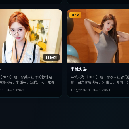
HDR
166分钟
海
半城火海
（2023）是一部美国出品的惊悚电
半城火海（2021）是一部泰国出品的
海诚执导，李秉宪、沈腾、朱一龙等主
影，由宫崎骏执导，宋康昊、巩俐、
在叙事与视听上力求突破，探讨人性与
演。影片在叙事与视听上力求突破，

189.6
k
⭐
6.4
2023
111分钟
👁
186.7
k
⭐
8.2
2021
奏张弛有度，适合喜欢该类型的观众完
抉择，节奏张弛有度，适合喜欢该类
整观看。