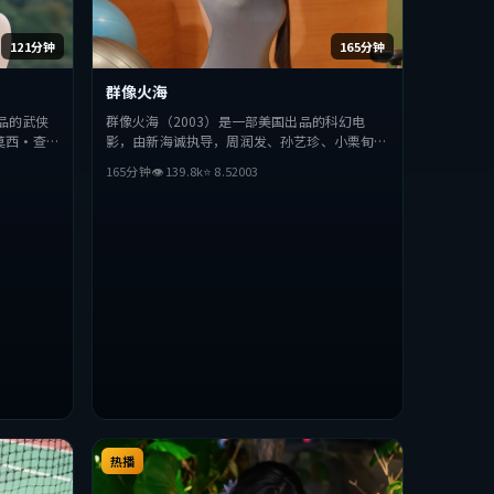
121分钟
165分钟
群像火海
品的武侠
群像火海（2003）是一部美国出品的科幻电
莫西·查
影，由新海诚执导，周润发、孙艺珍、小栗旬等
在叙事与视
主演。影片在叙事与视听上力求突破，探讨人性
165分钟
👁
139.8
k
⭐
8.5
2003
奏张弛有
与抉择，节奏张弛有度，适合喜欢该类型的观众
。
完整观看。
热播