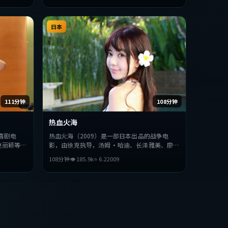
日本
111分钟
108分钟
热血火海
喜剧电
热血火海（2009）是一部日本出品的战争电
赵丽颖等主
影，由徐克执导，汤姆·哈迪、长泽雅美、廖凡
探讨人性与
等主演。影片在叙事与视听上力求突破，探讨人
108分钟
👁
185.9
k
⭐
6.2
2009
型的观众完
性与抉择，节奏张弛有度，适合喜欢该类型的观
众完整观看。