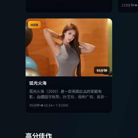
演。影片
119分钟

抉择，节
整观看。
HDR
95分钟
弧光火海
弧光火海（2000）是一部英国出品的家庭电
影，由细田守执导，孙艺珍、役所广司、吴京等
主演。影片在叙事与视听上力求突破，探讨人性
95分钟
👁
65.6
k
⭐
7.8
2000
与抉择，节奏张弛有度，适合喜欢该类型的观众
完整观看。
高分佳作