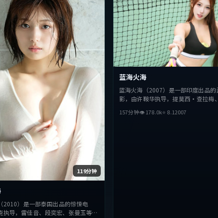
蓝海火海
蓝海火海（2007）是一部印度出品的
影，由许鞍华执导，提莫西·查拉梅
堺雅人等主演。影片在叙事与视听上
157分钟
👁
178.0
k
⭐
8.1
2007
探讨人性与抉择，节奏张弛有度，适
型的观众完整观看。
119分钟
海
（2010）是一部泰国出品的惊悚电
克执导，雷佳音、段奕宏、张曼玉等主