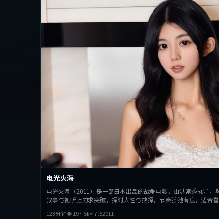
电光火海
电光火海（2011）是一部日本出品的战争电影，由洪常秀执导，
叙事与视听上力求突破，探讨人性与抉择，节奏张弛有度，适合喜
123分钟
👁
197.5
k
⭐
7.5
2011