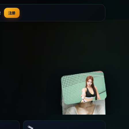
录
注册
🎬