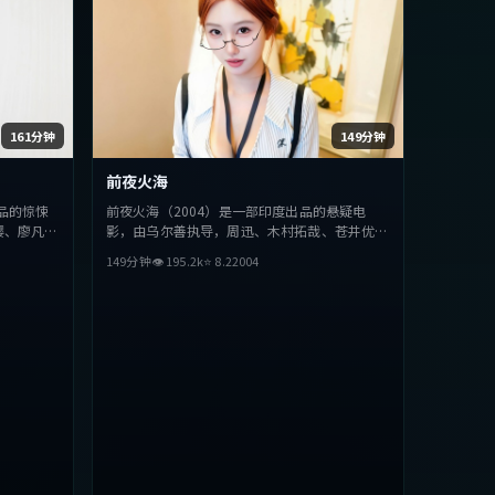
161分钟
149分钟
前夜火海
品的惊悚
前夜火海（2004）是一部印度出品的悬疑电
樱、廖凡等
影，由乌尔善执导，周迅、木村拓哉、苍井优等
，探讨人性
主演。影片在叙事与视听上力求突破，探讨人性
149分钟
👁
195.2
k
⭐
8.2
2004
类型的观众
与抉择，节奏张弛有度，适合喜欢该类型的观众
完整观看。