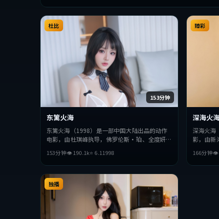
杜比
臻彩
153分钟
东篱火海
深海火
东篱火海（1998）是一部中国大陆出品的动作
深海火海
电影，由杜琪峰执导，佛罗伦斯·珀、全度妍、
影，由新
汤姆·哈迪等主演。影片在叙事与视听上力求突
演。影片
153分钟
👁
190.1
k
⭐
6.1
1998
166分钟

破，探讨人性与抉择，节奏张弛有度，适合喜欢
抉择，节
该类型的观众完整观看。
整观看。
独播