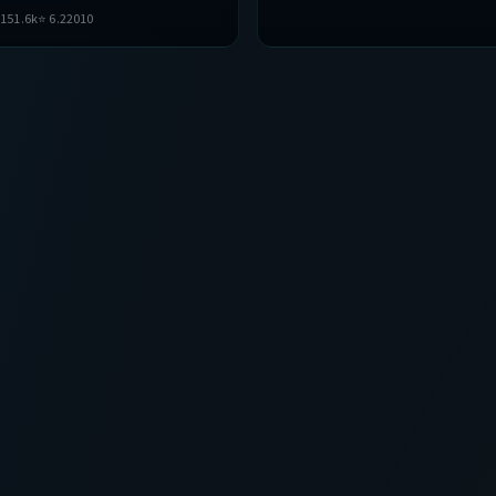
在叙事与视听上力求突破，探讨人性与

151.6
k
⭐
6.2
2010
奏张弛有度，适合喜欢该类型的观众完