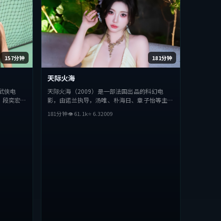
157分钟
181分钟
天际火海
武侠电
天际火海（2009）是一部法国出品的科幻电
、段奕宏、
影，由诺兰执导，汤唯、朴海日、章子怡等主
力求突破，
演。影片在叙事与视听上力求突破，探讨人性与
181分钟
👁
61.1
k
⭐
6.3
2009
合喜欢该类
抉择，节奏张弛有度，适合喜欢该类型的观众完
整观看。