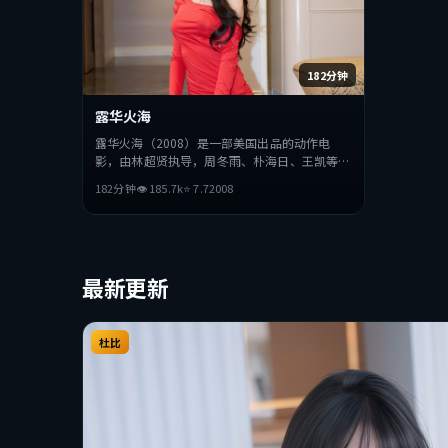
182分钟
露华火海
露华火海（2008）是一部美国出品的动作电
影，由林超贤执导，周冬雨、朴海日、王凯等主
演。影片在叙事与视听上力求突破，探讨人性与
182分钟
👁
185.7
k
⭐
7.7
2008
抉择，节奏张弛有度，适合喜欢该类型的观众完
整观看。
最新更新
杜比