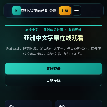
登录
▶
注册
亚洲中文字幕在线观看
高清中字 · 亚洲欧美片源 · 每日更新
亚洲中文字幕在线观看
聚合亚洲、欧美片源，多画质中文字幕，每日更新推荐；支持在
线检索与播放，高清流畅、免注册浏览。
开始观看
日剧专区